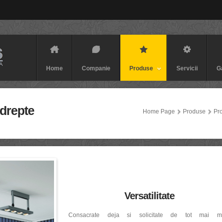
Home
Companie
Produse
Servicii
G
 drepte
Home Page
Produse
Pro
Versatilitate
Consacrate deja si solicitate de tot mai mu