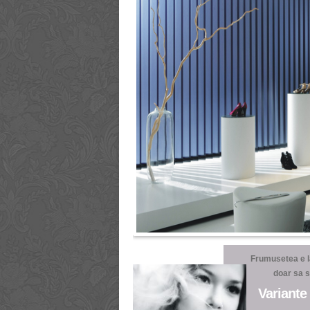
Frumusetea e la
doar sa st
Variante