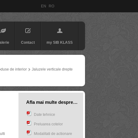
EN
RO
alerie
Contact
my SIB KLASS
duse de interior
Jaluzele verticale drepte
Afla mai multe despre…
Date tehnice
Preluarea cotelor
lti
Modalitati de actionare