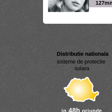
127m
Distributie nationala
sisteme de protectie
solara
48h
in
oriunde