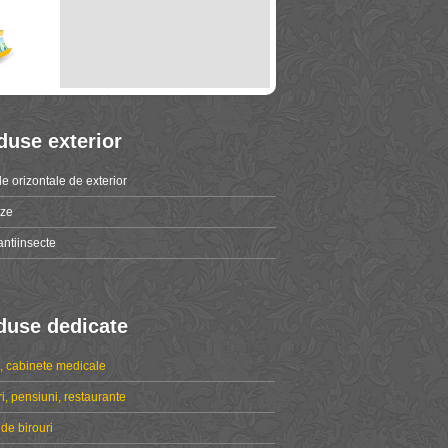
duse exterior
le orizontale de exterior
ize
antiinsecte
duse dedicate
e, cabinete medicale
i, pensiuni, restaurante
 de birouri