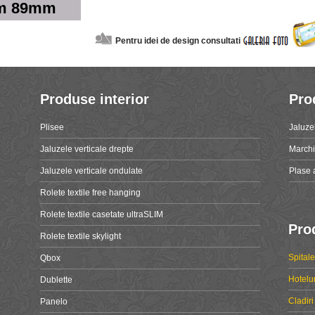
m 89mm
Pentru idei de design consultati
Produse interior
Pro
Plisee
Jaluze
Jaluzele verticale drepte
March
Jaluzele verticale ondulate
Plase 
Rolete textile free hanging
Rolete textile casetate ultraSLIM
Pro
Rolete textile skylight
Spital
Qbox
Hotelur
Dublette
Cladiri
Panelo