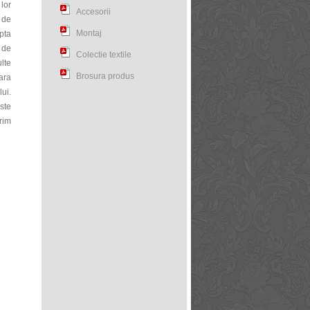
 lor
Accesorii
 de
Montaj
pta
 de
Colectie textile
lte
Brosura produs
oara
ui.
ste
erim