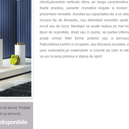
clienti,jaluzelele verticale ofera, pe langa caracteristica
foarte practica, variante cromatice bogate si moduri
prezentare versatile. Acestea au capacitatea de a se ada
oricarui tip de fereastra, sau delimitarii anumitor spatii
locuit sau de lucru. Montajul se poate realiza pe mai mu
tipuri de suprafete, drept sau in panta, iar partea inferi
poate urmari fidel forma podelei sau a pervazul
Patrunderea luminii in incapere, sau blocarea acesteia, e
usor realizabila,iar materialele si culorile pe care le of
va vor incanta privirea si starea de spirit.
 tot pasul. Trebuie
i sa privesti.
 disponibile