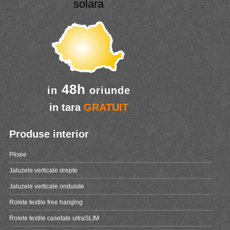
solara
48h
in
oriunde
in tara
GRATUIT
Produse interior
Plisee
Jaluzele verticale drepte
Jaluzele verticale ondulate
Rolete textile free hanging
Rolete textile casetate ultraSLIM